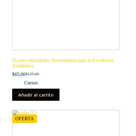
IA para educadores: Herramientas para la Excelencia
Académica
$
65,00
$
125,00
El
El
precio
precio
Cursos
original
actual
era:
es:
Añadir al carrito
$125,00.
$65,00.
OFERTA