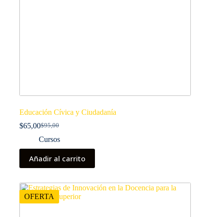
Educación Cívica y Ciudadanía
$
65,00
$
95,00
El
El
precio
precio
Cursos
original
actual
era:
es:
Añadir al carrito
$95,00.
$65,00.
OFERTA