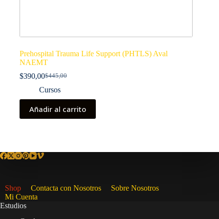
Prehospital Trauma Life Support (PHTLS) Aval
NAEMT
$
390,00
$
445,00
El
El
precio
precio
Cursos
original
actual
era:
es:
Añadir al carrito
$445,00.
$390,00.
Shop
Contacta con Nosotros
Sobre Nosotros
Mi Cuenta
Estudios