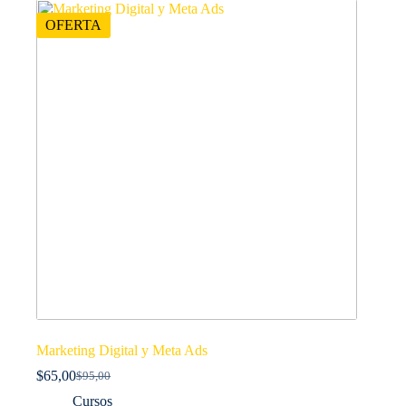
OFERTA
Marketing Digital y Meta Ads
$
65,00
$
95,00
El
El
precio
precio
Cursos