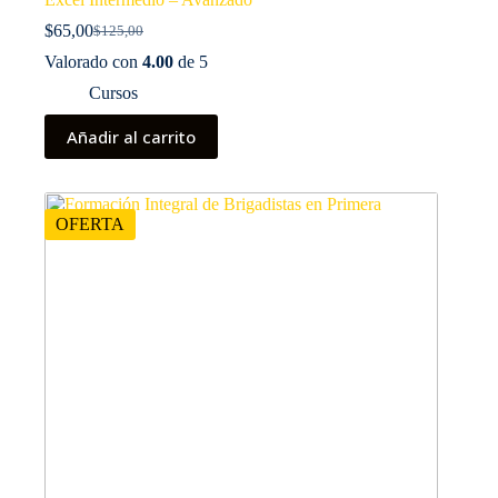
$
65,00
$
125,00
El
El
precio
precio
Valorado con
4.00
de 5
original
actual
Cursos
era:
es:
$125,00.
$65,00.
Añadir al carrito
OFERTA