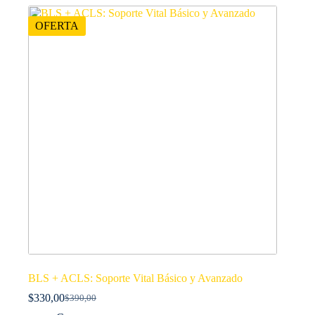
OFERTA
BLS + ACLS: Soporte Vital Básico y Avanzado
$
330,00
$
390,00
El
El