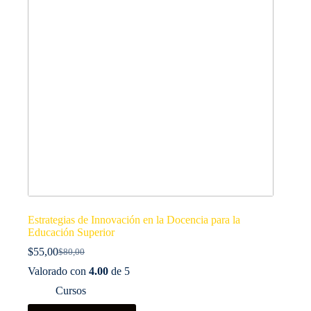
Estrategias de Innovación en la Docencia para la
Educación Superior
$
55,00
$
80,00
El
El
precio
precio
Valorado con
4.00
de 5
original
actual
Cursos
era:
es:
$80,00.
$55,00.