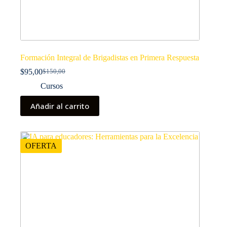
Formación Integral de Brigadistas en Primera Respuesta
$
95,00
$
150,00
El
El
precio
precio
Cursos
original
actual
era:
es:
Añadir al carrito
$150,00.
$95,00.
OFERTA