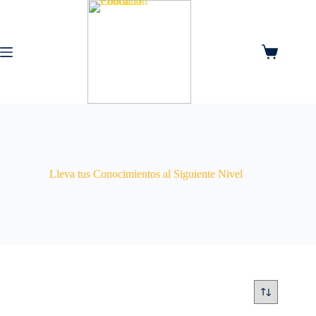
Saltar
al
contenido
Carro
de
compra
Lleva tus Conocimientos al Siguiente Nivel