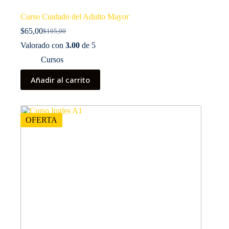
Curso Cuidado del Adulto Mayor
$
65,00
$
105,00
El
El
precio
precio
Valorado con
3.00
de 5
original
actual
Cursos
era:
es:
$105,00.
$65,00.
Añadir al carrito
OFERTA