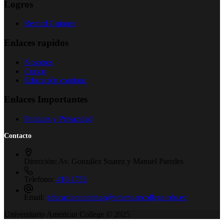
Logros
Record Guinnes
Enlaces rapidos
Nosotros
Cursos
Educación continua
Enlaces Importantes
Politicas y Privacidad
Contacto
Dirección:
Av. González Suarez y Manuel Paredes
Telefono:
410-1753
Email:
educacioncontinua@americancollege.edu.ec
Universitario American College © 2025