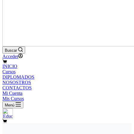
Buscar
Acceder
Carro
INICIO
de
Cursos
compra
DIPLOMADOS
NOSOSTROS
CONTACTOS
Mi Cuenta
Mis Cursos
Menú
Carro
de
compra